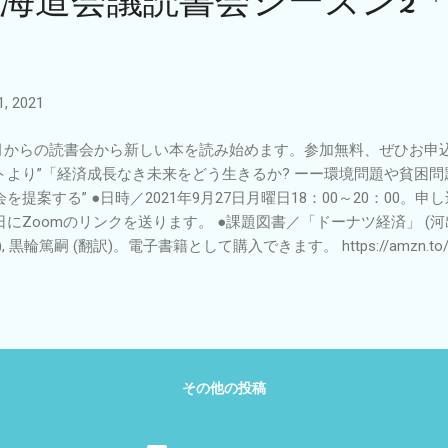
北海道会議読書会シーズン2
, 2021
月からの読書会から新しい本を読み始めます。参加無料、ぜひお申込
トより”「経済成長なき未来をどう生きるか? ーー環境問題や貧困
会を提案する” ●日時／2021年9月27日月曜日18：00～20：00
日にZoomのリンクを送ります。 ●課題図書／「ドーナツ経済」 (河
), 黒輪篤嗣 (翻訳)。電子書籍として購入できます。 https://amzn.t
／NPO推進北海道会議 メール info@hnposc.net TEL：011-200-097
ムページ http://npo-suisin.dosanko.org/
その他の投稿