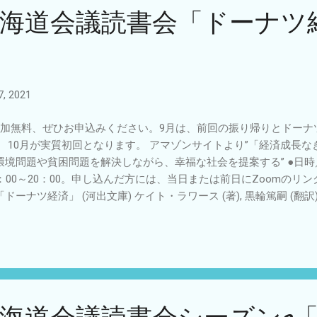
北海道会議読書会「ドーナツ
, 2021
加無料、ぜひお申込みください。9月は、前回の振り帰りとドーナ
。 10月が実質初回となります。 アマゾンサイトより”「経済成長な
環境問題や貧困問題を解決しながら、幸福な社会を提案する” ●日時／2
8：00～20：00。申し込んだ方には、当日または前日にZoomのリ
「ドーナツ経済」 (河出文庫) ケイト・ラワース (著), 黒輪篤嗣 (
す。 https://amzn.to/3mRlUHY ●お申込み・お問合せ／NP
fo@hnposc.net TEL：011-200-0973 FAX：011-200-0974 ホームペー
sin.dosanko.org/