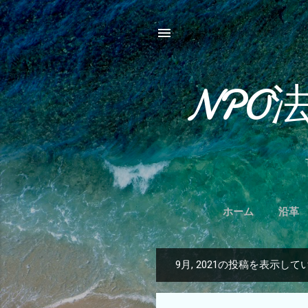
NPO
ホーム
沿革
9月, 2021の投稿を表示して
投
稿