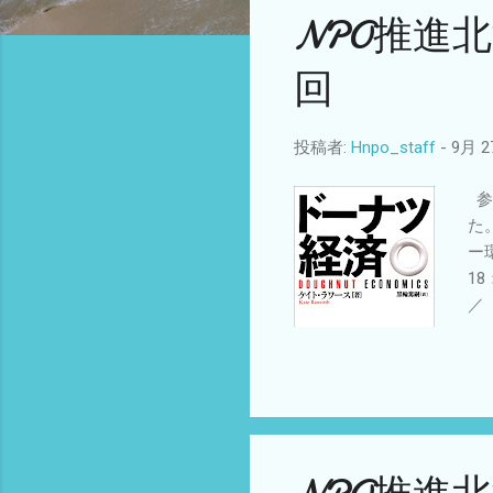
NPO推進
回
投稿者:
Hnpo_staff
-
9月 27
参
た
ー
1
／
きま
in
sui