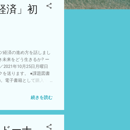
経済」初
ツ経済の進め方を話しまし
き未来をどう生きるか? ー
021年10月25日月曜日
ンクを送ります。 ●課題図書
翻訳)。電子書籍として購入で
O推進北海道会議 メール
ジ http://npo-
続きを読む