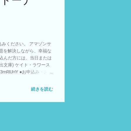
「ドーナ
みください。 アマゾンサ
問題を解決しながら、幸福な
。申し込んだ方には、当日または
出文庫) ケイト・ラワース
o/3mRlUHY ●お申込み・お問
3 FAX：011-200-0974
続きを読む