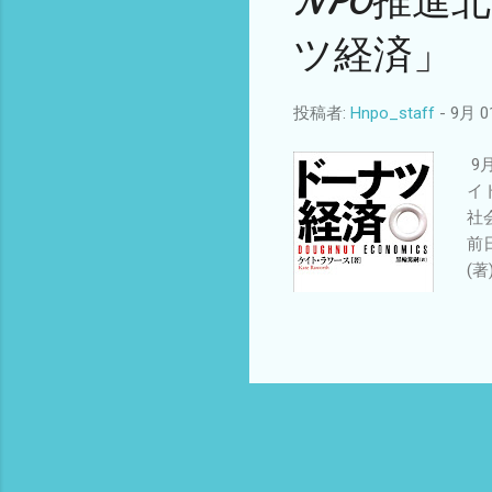
NPO推進
ツ経済」
投稿者:
Hnpo_staff
-
9月 01
9
イ
社
前
(著
合せ
ホー