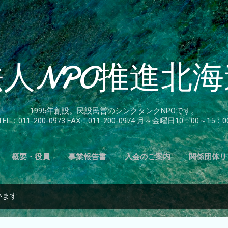
スキップしてメイン コンテンツに移動
法人NPO推進北
1995年創設。民設民営のシンクタンクNPOです。
TEL：011-200-0973 FAX：011-200-0974 月～金曜日10：00～15：0
概要・役員
事業報告書
入会のご案内
関係団体リ
います