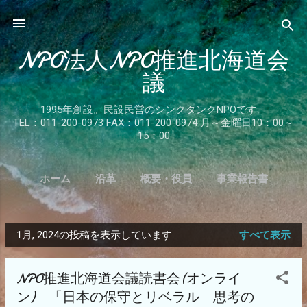
スキップしてメイン コンテンツに移動
NPO法人NPO推進北海道会
議
1995年創設。民設民営のシンクタンクNPOです。
TEL：011-200-0973 FAX：011-200-0974 月～金曜日10：00～
15：00
ホーム
沿革
概要・役員
事業報告書
入会のご案内
関係団体リンク
もっと見る…
1月, 2024の投稿を表示しています
すべて表示
お問合せ
投
稿
NPO推進北海道会議読書会(オンライ
ン) 「日本の保守とリベラル 思考の