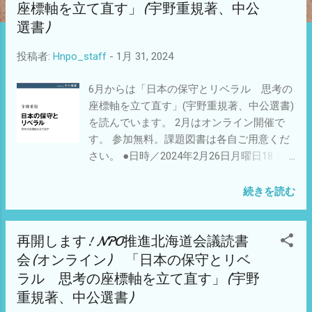
座標軸を立て直す」(宇野重規著、中公
選書)
投稿者:
Hnpo_staff
-
1月 31, 2024
6月からは「日本の保守とリベラル 思考の
座標軸を立て直す」(宇野重規著、中公選書)
を読んでいます。 2月はオンライン開催で
す。 参加無料。課題図書は各自ご用意くだ
さい。 ●日時／2024年2月26日月曜日18：00
～20：00。 ●場所／オンライン。申し込ん
だ方には、当日または前日にZoomのリンク
続きを読む
を送ります。 ●課題図書／「日本の保守と
リベラル 思考の座標軸を立て直す」(宇野
再開します! NPO推進北海道会議読書
重規著、中公選書) https://onl.la/LDx8XCG 電
子書籍として購入できます。 ●お申込み・
会(オンライン) 「日本の保守とリベ
お問合せ／NPO推進北海道会議 メール
ラル 思考の座標軸を立て直す」(宇野
info@hnposc.net TEL：011-200-0973
重規著、中公選書)
FAX：011-200-0974 ホームページ