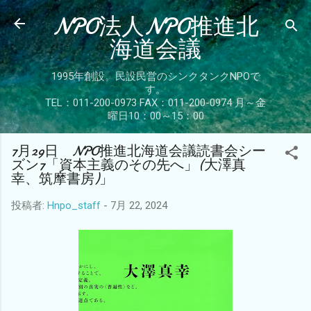
NPO法人NPO推進北
スキップしてメイン コンテンツに移動
海道会議
1995年創設。民設民営のシンクタンクNPOで
す。
TEL：011-200-0973 FAX：011-200-0974 月～金
曜日10：00～15：00
7月29日 NPO推進北海道会議読書会シー
ズン7「資本主義のその先へ」(大澤真
幸、筑摩書房)」
投稿者:
Hnpo_staff
-
7月 22, 2024