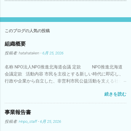
このブログの人気の投稿
組織概要
投稿者:
hatahataken
-
6月 25, 2026
名称 NPO法人NPO推進北海道会議 定款 NPO推進北海道
会議定款 活動内容 市民を主役とする新しい時代に即応し、
行政や企業から自立した、非営利市民公益活動を支える社会
的支援システムを創設すること、及びNPOのネツトワークを
続きを読む
北海道に作ることを目的とし、１９９５年５月に結成されま
した。 NPOを広めるための広報活動、フォーラムやシンポジ
ウムなどの開催、NPO市民講座の開催、行政との連携、政策
事業報告書
提言活動、情報の提供活動を行っています。 所在地 北海道
投稿者:
Hnpo_staff
-
6月 25, 2026
札幌市西区発寒十三条５丁目２番６号 メール
suishinkaigi@hnposc.net TEL：011-200-0973 FAX：011-200-