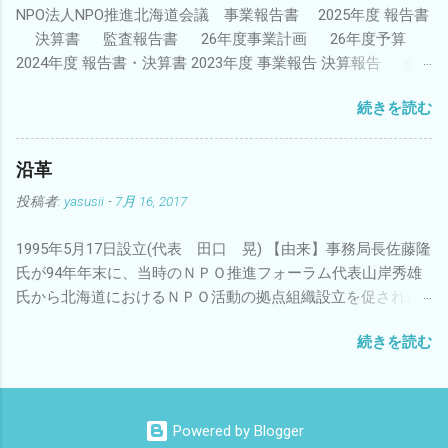
NPO法人NPO推進北海道会議 事業報告書 2025年度 報告書
0974 月～金曜日10：00～18：00 ■会員数（2025年度末時点）
決算書 監査報告書 26年度事業計画 26年度予算
個人会員 35 団体会員 38 ◇代表理事 2026
2024年度 報告書・決算書 2023年度 事業報告 決算報告 会
年度・27年度 角 一典 北海道教育大学教育学部旭川校教授
計監査報告 2024年事業計画 予算 ◆貸借対照表 2022年
理事 2026年度・27年度 田口 晃 廣田 まゆみ 北海道
続きを読む
度決算書・予算書 2021年度 2020年度 2019年度 2018年度
議会議員 定森 光 佐藤 隆 北海道ふるさと回帰支援セ
2016年度事業報告書 2015年度事業報告書 2014年度事業報告
ンター理事長 中西 希恵 NPO法人バイオ炭推進北海道会
書 2013年度事業報告書 2012年度事業報告書 2011年度事業報
議 代表理事 高山 大祐 監事 西城戸 誠 早稲田大学 文学
沿革
告 2010年度事業報告
学術院 教授 決算報告書(PDF) 2002年度 2003年度 2004年度
投稿者:
yasusii
-
7月 16, 2017
2005年度 2006年度 2007年度 2008年度 2009年度
1995年5月17日設立(代表 田口 晃) 【由来】事務局長佐藤隆
氏が94年年末に、当時のＮＰＯ推進フォーラム代表山岸秀雄
氏から北海道におけるＮＰＯ活動の拠点組織設立を促された
ことが発端。 2016年度 ・SIB研究会を発足。社会的投資の
続きを読む
一つであるソーシャルインパクトボンドや社会的インパクト
評価を研究するために、学識者、金融機関関係者と月1回研究
会を実施（2017年度も継続実施) 。 報告書PDFファイル
・NPO交流サロン「一杯の会」を開始。NPO
Powered by Blogger
関係者をゲストスピーカーに招き、異分野の交流を図る